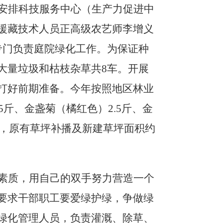
安排科技服务中心（生产力促进中
援藏技术人员正高级农艺师李增义
专门负责庭院绿化工作。为保证种
大量垃圾和枯枝杂草共
8车。开展
打好前期准备。
今年按照地区林业
葵5斤、金盏菊（橘红色）2.5斤、金
株，原有草坪补播及新建草坪面积约
素质，用自己的双手努力营造一个
要求干部职工要爱绿护绿，争做绿
绿化管理人员，负责灌溉、除草、