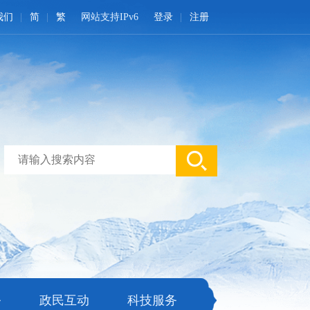
我们
简
繁
网站支持IPv6
登录
注册
务
政民互动
科技服务