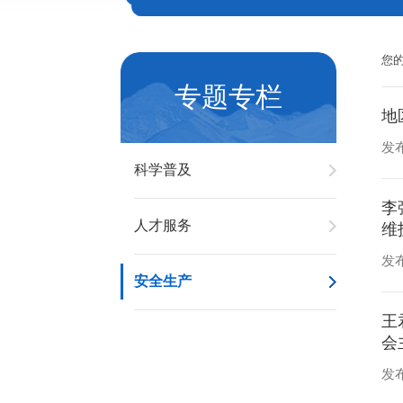
您
专题专栏
发布
科学普及
李
人才服务
维
发布
安全生产
王
会
发布