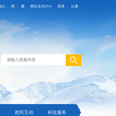
我们
简
繁
网站支持IPv6
登录
注册
务
政民互动
科技服务