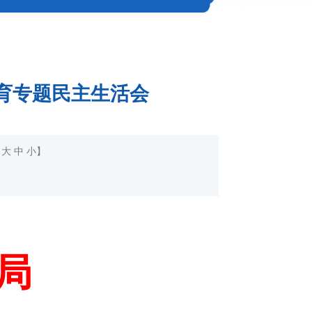
教育专题民主生活会
：
大
中
小
】
局