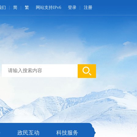
我们
简
繁
网站支持IPv6
登录
注册
务
政民互动
科技服务