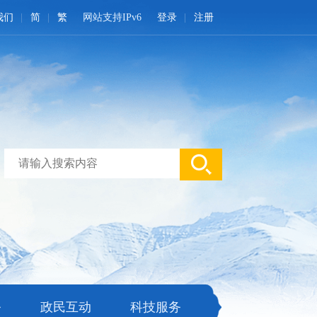
我们
简
繁
网站支持IPv6
登录
注册
务
政民互动
科技服务