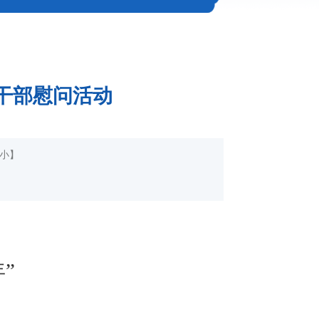
干部慰问活动
小
】
”